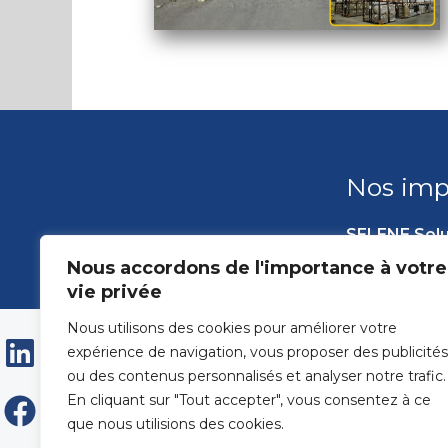
Nos imp
SELENE Solu
Site de TR
Nous accordons de l'importance à votre
Rue des Va
vie privée
10600 BAR
Linkedin
Facebook
Instagram
Nous utilisons des cookies pour améliorer votre
SULPICE
03 25 75 90
expérience de navigation, vous proposer des publicités
Des hommes, des moyens et le
ou des contenus personnalisés et analyser notre trafic.
service pour vocation
En cliquant sur "Tout accepter", vous consentez à ce
que nous utilisions des cookies.