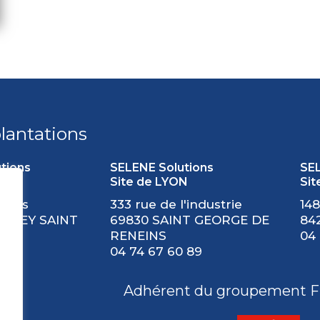
lantations
tions
SELENE Solutions
SEL
OYES
Site de LYON
Si
lères
333 rue de l'industrie
148
BEREY SAINT
69830 SAINT GEORGE DE
84
RENEINS
04 
 00
04 74 67 60 89
Adhérent du groupement F